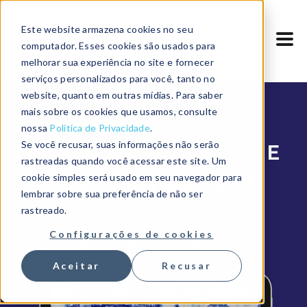
Este website armazena cookies no seu
computador. Esses cookies são usados ​​para
melhorar sua experiência no site e fornecer
serviços personalizados para você, tanto no
website, quanto em outras mídias. Para saber
mais sobre os cookies que usamos, consulte
nossa
Política de Privacidade
.
Se você recusar, suas informações não serão
PORTUGAL: EDUCAÇÃO E
rastreadas quando você acessar este site. Um
cookie simples será usado em seu navegador para
CULTURA INCLUSIVA
lembrar sobre sua preferência de não ser
rastreado.
Se buscamos um futuro socialmente justo,
Configurações de cookies
é urgente pensar sobre inclusão.
Aceitar
Recusar